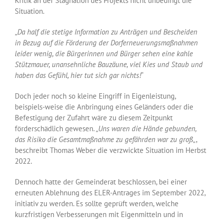
Kritik an der Stagnation des Projekts nicht unbedingt die
Situation.
„
Da half die stetige Information zu Anträgen und Bescheiden
in Bezug auf die Förderung der Dorferneuerungsmaßnahmen
leider wenig, die Bürgerinnen und Bürger sehen eine kahle
Stützmauer, unansehnliche Bauzäune, viel Kies und Staub und
haben das Gefühl, hier tut sich gar nichts!
“
Doch jeder noch so kleine Eingriff in Eigenleistung,
beispiels-weise die Anbringung eines Geländers oder die
Befestigung der Zufahrt wäre zu diesem Zeitpunkt
förderschädlich gewesen. „
Uns waren die Hände gebunden,
das Risiko die Gesamtmaßnahme zu gefährden war zu groß
„,
beschreibt Thomas Weber die verzwickte Situation im Herbst
2022.
Dennoch hatte der Gemeinderat beschlossen, bei einer
erneuten Ablehnung des ELER-Antrages im September 2022,
initiativ zu werden. Es sollte geprüft werden, welche
kurzfristigen Verbesserungen mit Eigenmitteln und in