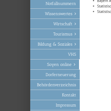
Bayern A
Notfallnummern
Statisti
Statisti
Wissenswertes
Wirtschaft
Tourismus
Bildung & Soziales
VHS
Soyen online
Dorferneuerung
Behördenverzeichnis
Kontakt
Impressum