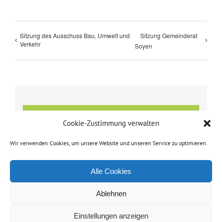
Sitzung des Ausschuss Bau, Umwelt und
Sitzung Gemeinderat
Verkehr
Soyen
Details
Cookie-Zustimmung verwalten
Datum:
Wir verwenden Cookies, um unsere Website und unseren Service zu optimieren.
14. Oktober 2020
Zeit:
Alle Cookies
8:00 - 12:00
Ablehnen
Einstellungen anzeigen