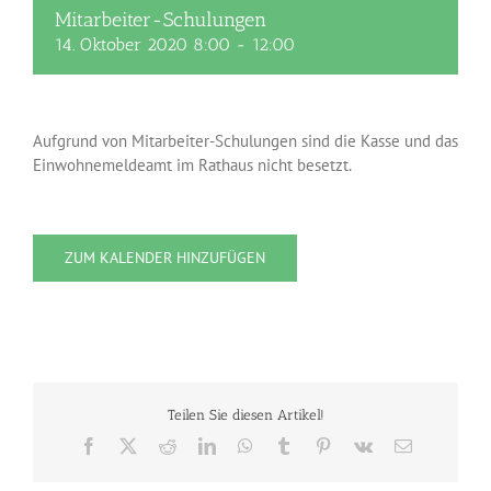
Mitarbeiter-Schulungen
14. Oktober 2020 8:00
-
12:00
Aufgrund von Mitarbeiter-Schulungen sind die Kasse und das
Einwohnemeldeamt im Rathaus nicht besetzt.
ZUM KALENDER HINZUFÜGEN
Teilen Sie diesen Artikel!
Facebook
X
Reddit
LinkedIn
WhatsApp
Tumblr
Pinterest
Vk
E-
Mail