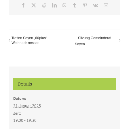
Facebook
X
Reddit
LinkedIn
WhatsApp
Tumblr
Pinterest
Vk
E-
Mail
Treffen Soyen „60plus“ –
Sitzung Gemeinderat
Weihnachtsessen
Soyen
Details
Datum:
21. Januar 2025
Zeit:
19:00 - 19:30