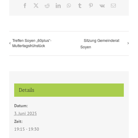
Facebook
X
Reddit
LinkedIn
WhatsApp
Tumblr
Pinterest
Vk
E-
Mail
Treffen Soyen „60plus“-
Sitzung Gemeinderat
Muttertagsfrühstück
Soyen
Details
Datum:
3. Juni 2025
Zeit:
19:15 - 19:30