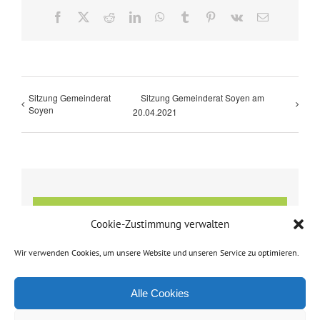
Facebook
X
Reddit
LinkedIn
WhatsApp
Tumblr
Pinterest
Vk
E-
Mail
Sitzung Gemeinderat
Sitzung Gemeinderat Soyen am
Soyen
20.04.2021
Details
Cookie-Zustimmung verwalten
Datum:
Wir verwenden Cookies, um unsere Website und unseren Service zu optimieren.
13. April 2021
Zeit:
Alle Cookies
19:30 - 20:30