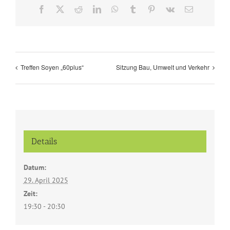
Facebook
X
Reddit
LinkedIn
WhatsApp
Tumblr
Pinterest
Vk
E-
Mail
Treffen Soyen „60plus“
Sitzung Bau, Umwelt und Verkehr
Details
Datum:
29. April 2025
Zeit:
19:30 - 20:30