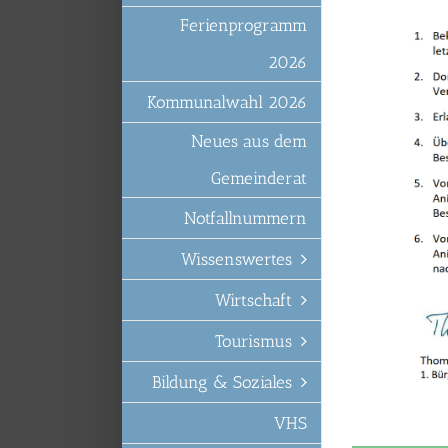
Ferienprogramm
2026
Kommunalwahl 2026
Neues aus dem
Gemeinderat
Notfallnummern
Wissenswertes
Wirtschaft
Tourismus
Bildung & Soziales
VHS