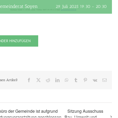
Gemeinderat Soyen
29. Juli 2025 19:30
-
20:30
NDER HINZUFÜGEN
Facebook
X
Reddit
LinkedIn
WhatsApp
Tumblr
Pinterest
Vk
E-
esen Artikel!
Mail
üro der Gemeinde ist aufgrund
Sitzung Ausschuss
ildungsveranstaltung geschlossen
Bau, Umwelt und