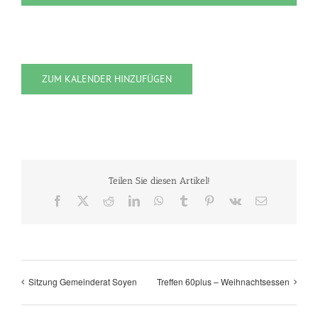
ZUM KALENDER HINZUFÜGEN
Teilen Sie diesen Artikel!
Facebook
X
Reddit
LinkedIn
WhatsApp
Tumblr
Pinterest
Vk
E-
Mail
Sitzung Gemeinderat Soyen
Treffen 60plus – Weihnachtsessen