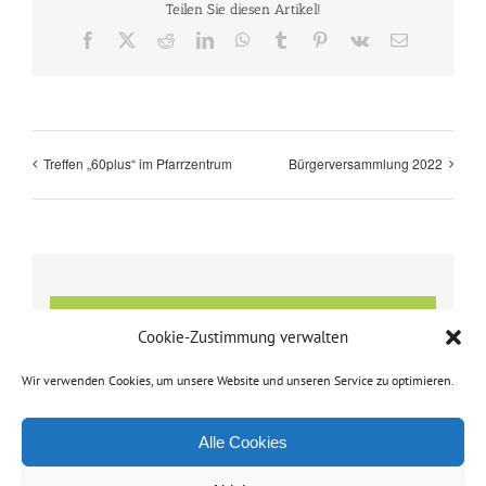
Teilen Sie diesen Artikel!
Facebook
X
Reddit
LinkedIn
WhatsApp
Tumblr
Pinterest
Vk
E-
Mail
Treffen „60plus“ im Pfarrzentrum
Bürgerversammlung 2022
Details
Cookie-Zustimmung verwalten
Datum:
Wir verwenden Cookies, um unsere Website und unseren Service zu optimieren.
17. Oktober 2022
Zeit:
Alle Cookies
14:00 - 16:00