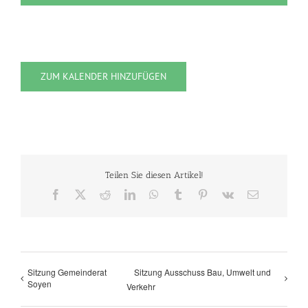
ZUM KALENDER HINZUFÜGEN
Teilen Sie diesen Artikel!
Facebook
X
Reddit
LinkedIn
WhatsApp
Tumblr
Pinterest
Vk
E-
Mail
Sitzung Gemeinderat
Sitzung Ausschuss Bau, Umwelt und
Soyen
Verkehr