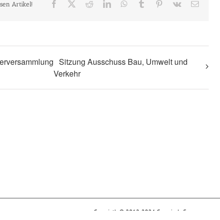
Facebook
X
Reddit
LinkedIn
WhatsApp
Tumblr
Pinterest
Vk
E-
esen Artikel!
Mail
erversammlung
Sitzung Ausschuss Bau, Umwelt und
Verkehr
Copyrigth © 2012-2024 Gemeinde Soyen - soyen.