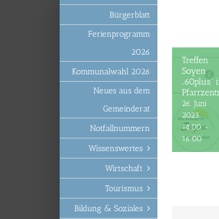
Zum
Bürgerblatt
Inhalt
springen
Ferienprogramm
2026
Treffen
Soyen
Kommunalwahl 2026
„60plus“ 
Neues aus dem
Pfarrzen
26. Juni
Gemeinderat
2023
14:00
-
Notfallnummern
16:00
Wissenswertes
Wirtschaft
Tourismus
Bildung & Soziales