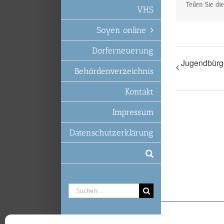
Teilen Sie di
VHS
Soyen online
Dorferneuerung
Jugendbürg
Behördenverzeichnis
Kontakt
Impressum
Datenschutzerklärung
Suche
nach: