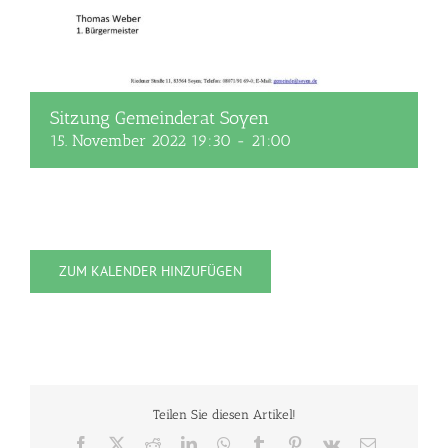
Sitzung Gemeinderat Soyen
15. November 2022 19:30
-
21:00
ZUM KALENDER HINZUFÜGEN
Teilen Sie diesen Artikel!
Facebook
X
Reddit
LinkedIn
WhatsApp
Tumblr
Pinterest
Vk
E-