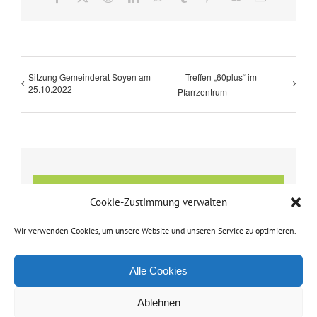
Mail
Sitzung Gemeinderat Soyen am
Treffen „60plus“ im
25.10.2022
Pfarrzentrum
Details
Cookie-Zustimmung verwalten
Datum:
Wir verwenden Cookies, um unsere Website und unseren Service zu optimieren.
15. November 2022
Zeit:
Alle Cookies
19:30 - 21:00
Ablehnen