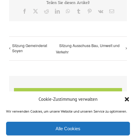
Teilen Sie diesen Artikel!
Facebook
X
Reddit
LinkedIn
WhatsApp
Tumblr
Pinterest
Vk
E-
Mail
Sitzung Gemeinderat
Sitzung Ausschuss Bau, Umwelt und
Soyen
Verkehr
Details
Cookie-Zustimmung verwalten
Datum:
Wir verwenden Cookies, um unsere Website und unseren Service zu optimieren.
28. November 2022
Zeit:
Alle Cookies
14:00 - 16:00